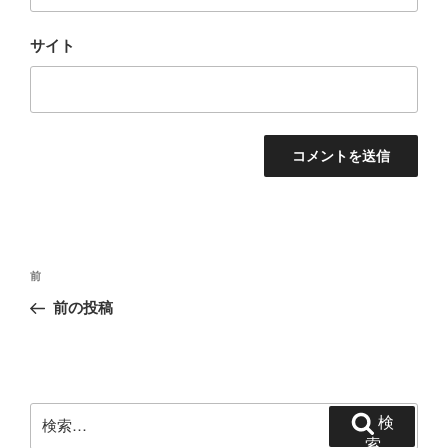
サイト
投
前
前
稿
の
前の投稿
ナ
投
ビ
稿
ゲ
ー
検
検
シ
索:
索