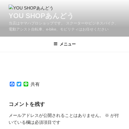
コ
ン
YOU SHOPあんどう
テ
当店はヤマハプロショップです。 スクーターやビジネスバイク、
ン
電動アシスト自転車、e-bike、モビリティはお任せください
ツ
へ
メニュー
ス
キ
ッ
プ
F
T
L
共有
a
w
i
c
i
n
e
t
e
b
t
コメントを残す
o
e
o
r
メールアドレスが公開されることはありません。
※
が付
k
いている欄は必須項目です