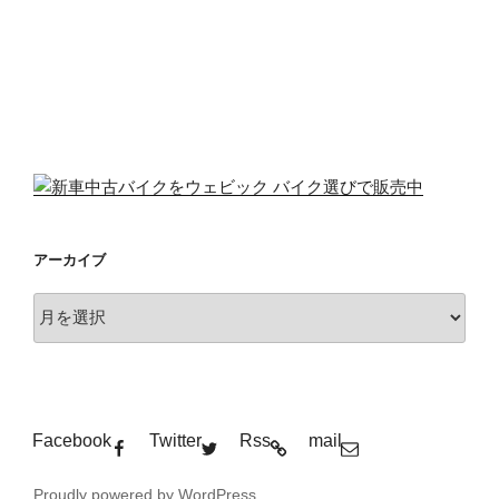
アーカイブ
ア
ー
カ
イ
ブ
Facebook
Twitter
Rss
mail
Proudly powered by WordPress