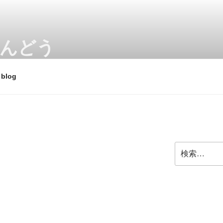
あんどう
 スクーターやビジネスバイク、電動アシスト自転車、e-bik
blog
検
索: