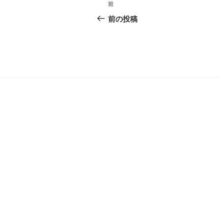
投
前
前
稿
の
前の投稿
投
ナ
稿
ビ
ゲ
ー
シ
ョ
ン