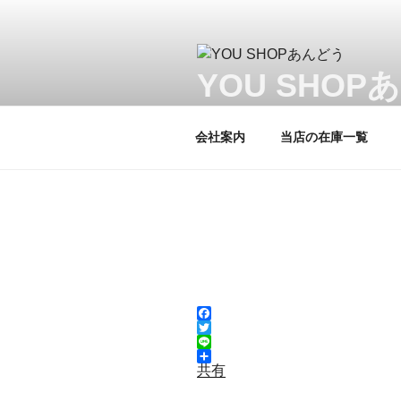
コ
ン
テ
ン
YOU SHOP
ツ
当店はヤマハプロショップです。
へ
会社案内
当店の在庫一覧
ス
キ
ッ
プ
F
a
T
c
w
L
e
i
i
共有
b
t
n
o
t
e