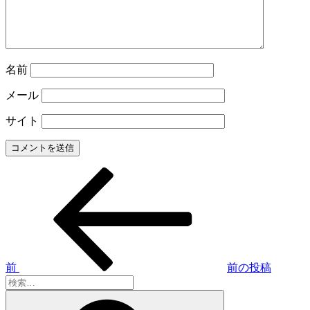
名前
メール
サイト
前
投
の
稿
投
稿
ナ
ビ
ゲ
前
前の投稿
検
ー
索:
検
索