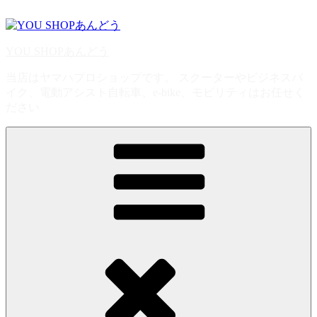
コ
ン
テ
YOU SHOPあんどう
ン
ツ
当店はヤマハプロショップです。 スクーターやビジネスバ
へ
イク、電動アシスト自転車、e-bike、モビリティはお任せく
ス
ださい
キ
ッ
プ