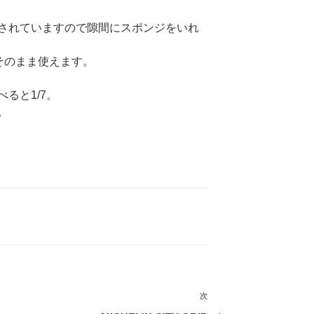
されていますので隙間にスポンジをいれ
Vそのまま使えます。
べると1/7。
。
次
次