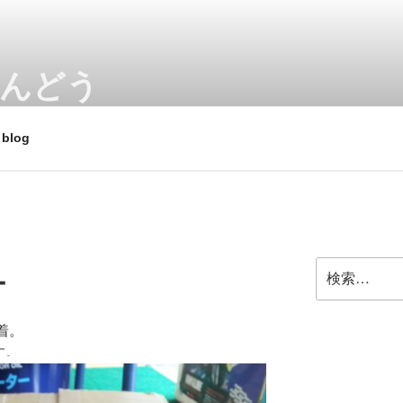
あんどう
 スクーターやビジネスバイク、電動アシスト自転車、e-bik
blog
検
ー
索:
装着。
す。