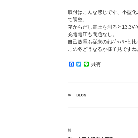
取付はこんな感じです、小型化
て調整。
箱からだし電圧を測ると13.3
充電電圧も問題なし。
自己放電も従来の鉛ﾊﾞｯﾃﾘｰと比
この冬どうなるか様子見ですね
F
T
L
共有
a
w
i
c
i
n
e
t
e
b
t
o
e
o
r
カ
BLOG
k
テ
ゴ
リ
ー
投
前
前