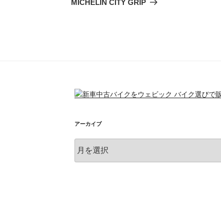
の
MICHELIN CITY GRIP
投
稿
アーカイブ
ア
ー
カ
イ
ブ