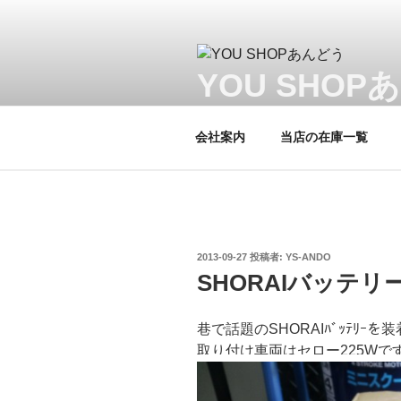
コ
ン
テ
ン
YOU SHOP
ツ
当店はヤマハプロショップです。
へ
会社案内
当店の在庫一覧
ス
キ
ッ
プ
投
2013-09-27
投稿者:
YS-ANDO
稿
SHORAIバッテリ
日:
巷で話題のSHORAIﾊﾞｯﾃﾘｰを
取り付け車両はセロー225Wで