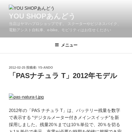
コ
ン
YOU SHOPあんどう
テ
当店はヤマハプロショップです。 スクーターやビジネスバイク、
ン
電動アシスト自転車、e-bike、モビリティはお任せください
ツ
へ
メニュー
ス
キ
ッ
プ
投
2012-02-25
投稿者:
YS-ANDO
稿
「PASナチュラ T」2012年モデル
日:
2012年の「PAS ナチュラ T」は、バッテリー残量を数字
で表示する “デジタルメーター付きメインスイッチ”を新
採用しました。残量20％までは10％単位で、20％を切る
と1％単位で表示。充電が必要な時期を的確に把握でき安