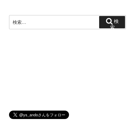
ョ
ン
検
検
索:
索