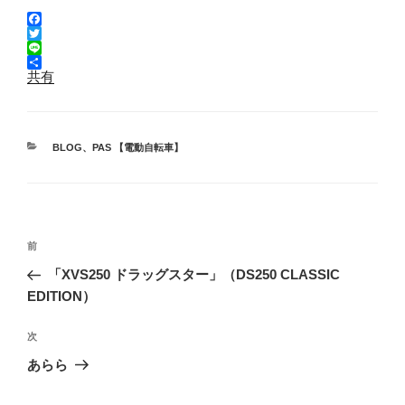
F
a
T
c
w
L
e
i
i
共有
b
t
n
o
t
e
o
e
k
r
カ
BLOG
、
PAS 【電動自転車】
テ
ゴ
リ
ー
投
前
前
稿
の
「XVS250 ドラッグスター」（DS250 CLASSIC
ナ
投
EDITION）
ビ
稿
ゲ
次
次
の
ー
あらら
投
シ
稿