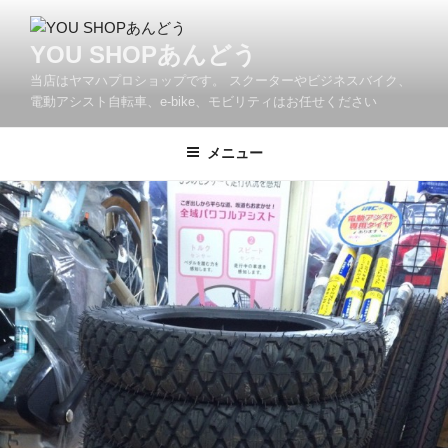
コ
ン
YOU SHOPあんどう
テ
当店はヤマハプロショップです。 スクーターやビジネスバイク、
ン
電動アシスト自転車、e-bike、モビリティはお任せください
ツ
へ
メニュー
ス
キ
ッ
プ