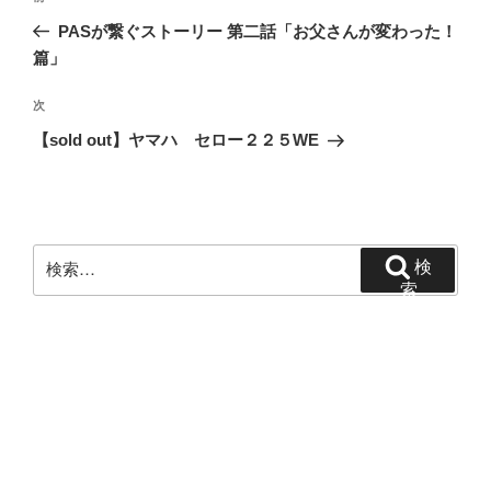
稿
の
PASが繋ぐストーリー 第二話「お父さんが変わった！
ナ
投
篇」
ビ
稿
ゲ
次
次
の
ー
【sold out】ヤマハ セロー２２５WE
投
シ
稿
ョ
ン
検
検
索:
索