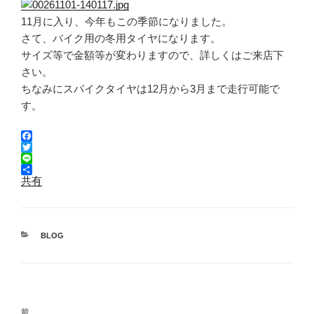
11月に入り、今年もこの季節になりました。
さて、バイク用の冬用タイヤになります。
サイズ等で金額等が変わりますので、詳しくはご来店下
さい。
ちなみにスパイクタイヤは12月から3月まで走行可能で
す。
F
a
T
c
w
L
e
i
i
共有
b
t
n
o
t
e
o
e
k
r
カ
BLOG
テ
ゴ
リ
ー
投
前
前