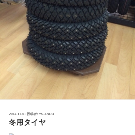
投
2014-11-01
投稿者:
YS-ANDO
稿
冬用タイヤ
日: