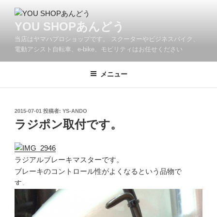
コ
ン
YOU SHOPあんどう
テ
当店はヤマハプロショップです。 スクーターやビジネスバイク、
ン
電動アシスト自転車、e-bike、モビリティはお任せください
ツ
へ
メニュー
ス
キ
ッ
プ
投
2015-07-01
投稿者:
YS-ANDO
稿
ラジポン取付です。
日:
ラジアルブレーキマスターです。
ブレーキのコントロール性がよくなるという品物で
す。、