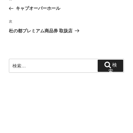
稿
の
キャブオーバーホール
ナ
投
ビ
稿
次
次
ゲ
の
杜の都プレミアム商品券 取扱店
投
ー
稿
シ
ョ
ン
検
検
索:
索