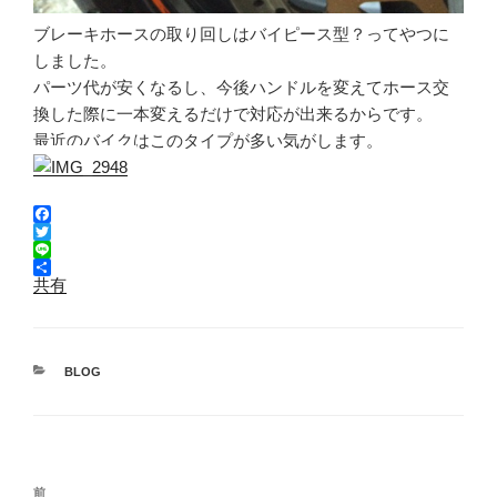
ブレーキホースの取り回しはバイピース型？ってやつに
しました。
パーツ代が安くなるし、今後ハンドルを変えてホース交
換した際に一本変えるだけで対応が出来るからです。
最近のバイクはこのタイプが多い気がします。
F
a
T
c
w
L
e
i
i
共有
b
t
n
o
t
e
o
e
k
r
カ
BLOG
テ
ゴ
リ
ー
投
前
前