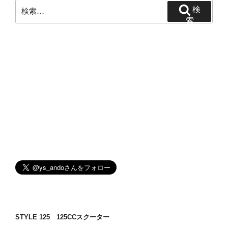
ン
検
検
索:
索
STYLE 125 125CCスクーター