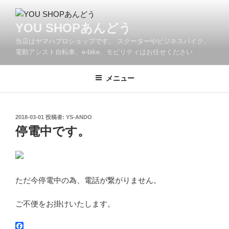
コ
ン
YOU SHOPあんどう
テ
当店はヤマハプロショップです。 スクーターやビジネスバイク、
ン
電動アシスト自転車、e-bike、モビリティはお任せください
ツ
へ
メニュー
ス
キ
ッ
プ
投
2018-03-01
投稿者:
YS-ANDO
稿
停電中です。
日:
ただ今停電中の為、電話が繋がりません。
ご不便をお掛けいたします。