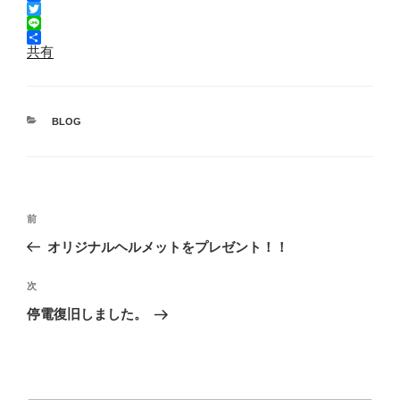
F
a
T
c
w
L
e
i
i
共有
b
t
n
o
t
e
o
e
k
r
カ
BLOG
テ
ゴ
リ
ー
投
前
前
稿
の
オリジナルヘルメットをプレゼント！！
ナ
投
ビ
稿
次
次
ゲ
の
停電復旧しました。
投
ー
稿
シ
ョ