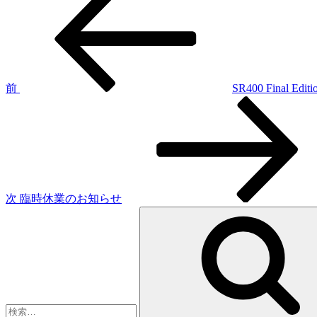
の
稿
投
稿
ナ
ビ
ゲ
前
SR400 Final Editi
次
ー
の
シ
投
稿
ョ
ン
次
臨時休業のお知らせ
検
索: