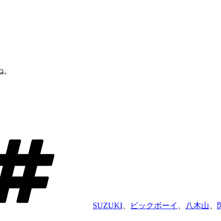
ね。
タ
グ
SUZUKI
、
ビックボーイ
、
八木山
、