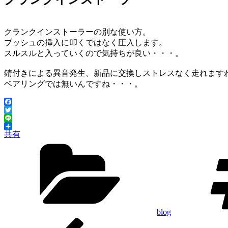
クランクインストーラーの別な使い方。
ブッシュの挿入に叩くではなく圧入します。
スルスルと入っていくので気持ちが良い・・・。
錆付きによる異音発生、新品に交換しストレスなく走れます
ベアリングでは無いんですね・・・。
Facebook
Twitter
Line
共有
カ
テ
ゴ
リ
ー
blog
前
投