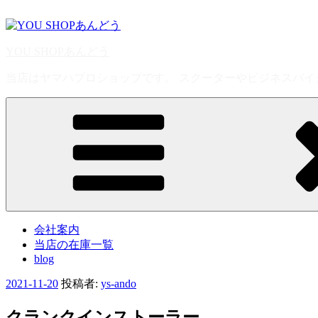
コ
ン
テ
YOU SHOPあんどう
ン
ツ
当店はヤマハプロショップです。 スクーターやビジネスバイク
へ
ス
キ
ッ
プ
会社案内
当店の在庫一覧
blog
投
2021-11-20
投稿者:
ys-ando
稿
日:
クランクインストーラー