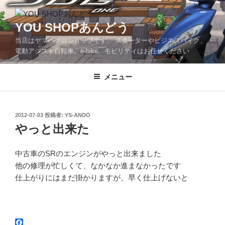
コ
ン
YOU SHOPあんどう
テ
当店はヤマハプロショップです。 スクーターやビジネスバイク、
ン
電動アシスト自転車、e-bike、モビリティはお任せください
ツ
へ
メニュー
ス
キ
ッ
プ
投
2012-07-03
投稿者:
YS-ANDO
稿
やっと出来た
日:
中古車のSRのエンジンがやっと出来ました
他の修理が忙しくて、なかなか進まなかったです
仕上がりにはまだ掛かりますが、早く仕上げないと