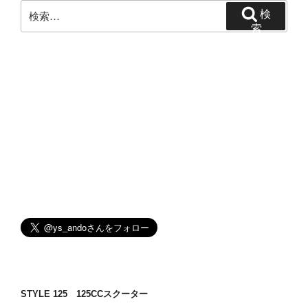
ン
検
検
索:
索
STYLE 125 125CCスクーター