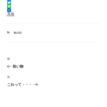
F
a
T
c
w
L
e
i
i
共有
b
t
n
o
t
e
o
e
k
r
カ
BLOG
テ
ゴ
リ
ー
投
前
前
稿
の
拾い物
ナ
投
ビ
稿
次
次
ゲ
の
これって・・・
投
ー
稿
シ
ョ