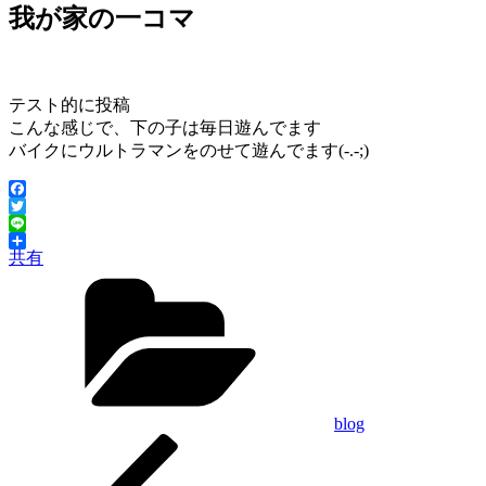
日:
我が家の一コマ
テスト的に投稿
こんな感じで、下の子は毎日遊んでます
バイクにウルトラマンをのせて遊んでます(-.-;)
Facebook
Twitter
Line
共有
カ
テ
ゴ
リ
ー
blog
前
投
の
稿