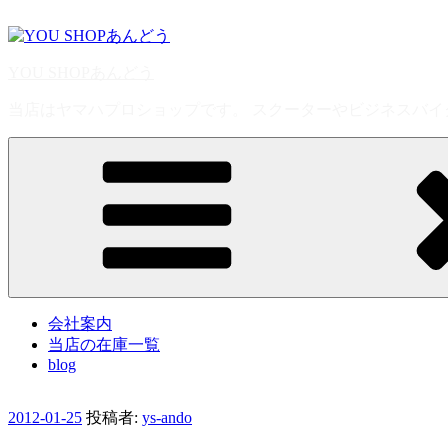
コ
ン
テ
YOU SHOPあんどう
ン
ツ
当店はヤマハプロショップです。 スクーターやビジネスバイク
へ
ス
キ
ッ
プ
会社案内
当店の在庫一覧
blog
投
2012-01-25
投稿者:
ys-ando
稿