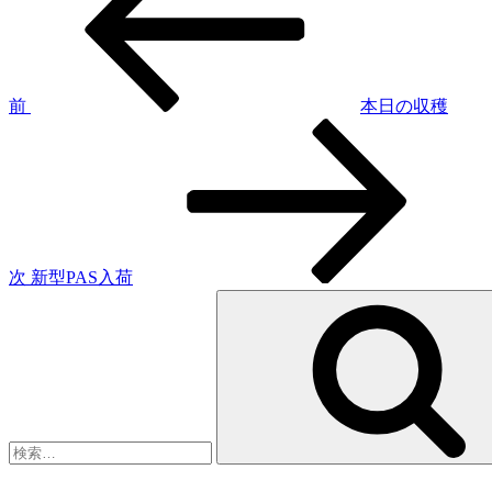
投
稿
ナ
ビ
ゲ
前
本日の収穫
次
ー
の
シ
投
稿
ョ
ン
次
新型PAS入荷
検
索: