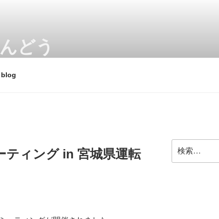
あんどう
 スクーターやビジネスバイク、電動アシスト自転車、e-bik
blog
検
ティング in 宮城県運転
索: