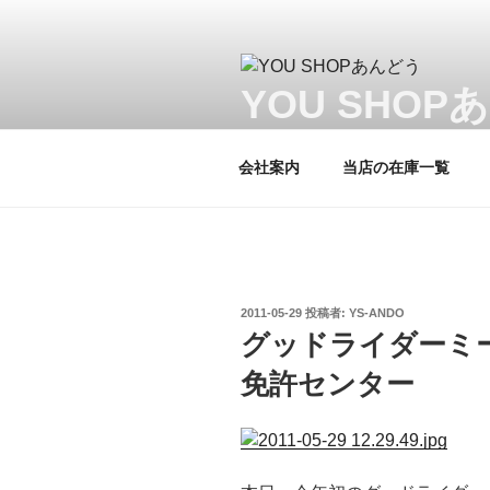
コ
ン
テ
ン
YOU SHOP
ツ
当店はヤマハプロショップです。
へ
会社案内
当店の在庫一覧
ス
キ
ッ
プ
投
2011-05-29
投稿者:
YS-ANDO
稿
グッドライダーミー
日:
免許センター