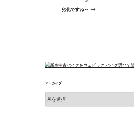
次
次
の
劣化ですね～
投
稿
アーカイブ
ア
ー
カ
イ
ブ