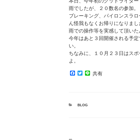
本日、今年初のグッドライダー
雨でしたが、２０数名の参加。
ブレーキング、パイロンスラロ
ん怪我もなくお帰りになりまし
雨での操作等を実感して頂いた
今年はあと３回開催される予定
い。
ちなみに、１０月２３日はスポ
よ。
F
T
L
共有
a
w
i
c
i
n
e
t
e
b
t
o
e
o
r
カ
BLOG
k
テ
ゴ
リ
ー
投