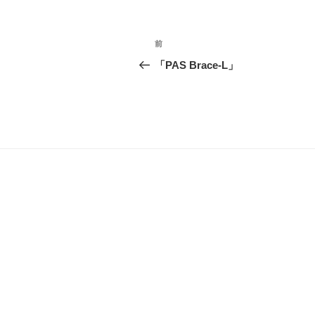
ー
投
前
前
稿
の
「PAS Brace-L」
投
ナ
稿
ビ
ゲ
ー
シ
ョ
ン