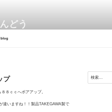
あんどう
 スクーターやビジネスバイク、電動アシスト自転車、e-bik
blog
検
アップ
索:
ら８８ｃｃへボアアップ。
違いますね！！製品TAKEGAWA製で