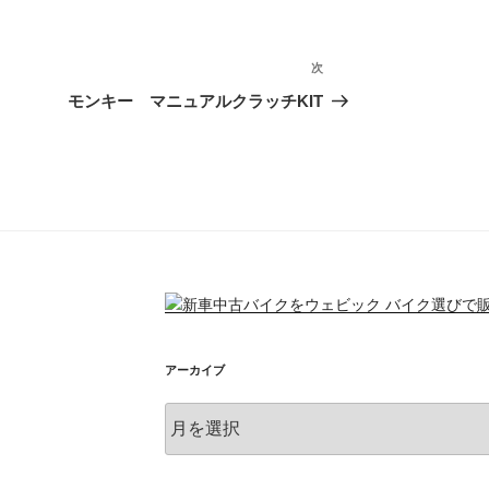
次
次
の
モンキー マニュアルクラッチKIT
投
稿
アーカイブ
ア
ー
カ
イ