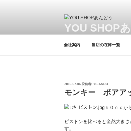
コ
ン
テ
ン
YOU SHOP
ツ
当店はヤマハプロショップです。
へ
会社案内
当店の在庫一覧
ス
キ
ッ
プ
投
2010-07-06
投稿者:
YS-ANDO
稿
モンキー ボア
日:
５０ｃｃか
ピストンを比べると全然大きさが
す。