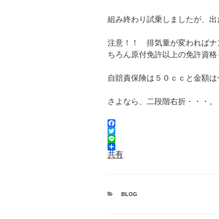
組み終わり試乗しましたが、出
注意！！ 排気量が変わればナ
ちろん原付免許以上の免許資格
自賠責保険は５０ｃｃと金額は
さよなら、二段階右折・・・。
F
a
T
c
w
L
e
i
i
共有
b
t
n
o
t
e
o
e
k
r
カ
BLOG
テ
ゴ
リ