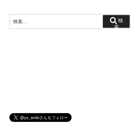
シ
ョ
ン
検
検
索:
索