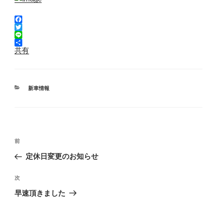
F
a
T
c
w
L
e
i
i
共有
b
t
n
o
t
e
o
e
k
r
カ
新車情報
テ
ゴ
リ
ー
投
前
前
稿
の
定休日変更のお知らせ
ナ
投
ビ
稿
次
次
ゲ
の
早速頂きました
投
ー
稿