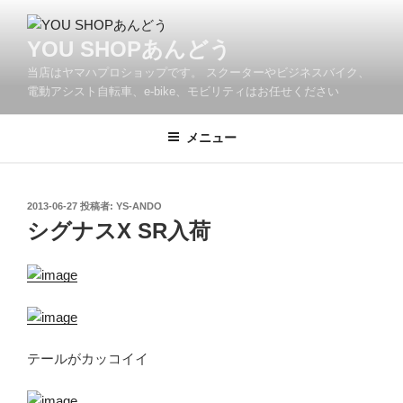
コ
ン
YOU SHOPあんどう
テ
当店はヤマハプロショップです。 スクーターやビジネスバイク、
ン
電動アシスト自転車、e-bike、モビリティはお任せください
ツ
へ
メニュー
ス
キ
ッ
プ
投
2013-06-27
投稿者:
YS-ANDO
稿
シグナスX SR入荷
日:
テールがカッコイイ