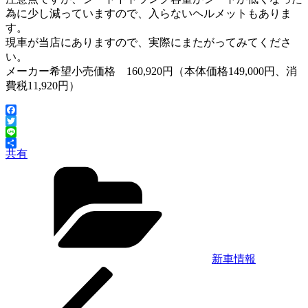
為に少し減っていますので、入らないヘルメットもありま
す。
現車が当店にありますので、実際にまたがってみてくださ
い。
メーカー希望小売価格 160,920円（本体価格149,000円、消
費税11,920円）
Facebook
Twitter
Line
共有
カ
テ
ゴ
リ
ー
新車情報
前
投
の
稿
投