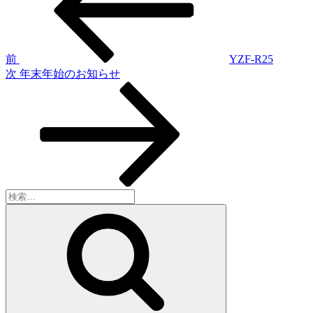
稿
ナ
ビ
ゲ
前
YZF-R25
次
次
年末年始のお知らせ
ー
の
シ
投
稿
ョ
ン
検
索:
検
索