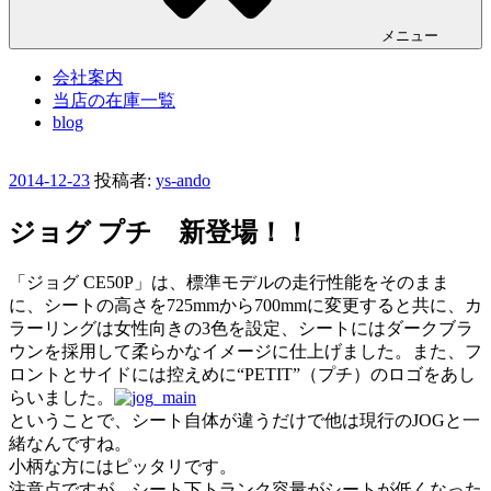
メニュー
会社案内
当店の在庫一覧
blog
投
2014-12-23
投稿者:
ys-ando
稿
日:
ジョグ プチ 新登場！！
「ジョグ CE50P」は、標準モデルの走行性能をそのまま
に、シートの高さを725mmから700mmに変更すると共に、カ
ラーリングは女性向きの3色を設定、シートにはダークブラ
ウンを採用して柔らかなイメージに仕上げました。また、フ
ロントとサイドには控えめに“PETIT”（プチ）のロゴをあし
らいました。
ということで、シート自体が違うだけで他は現行のJOGと一
緒なんですね。
小柄な方にはピッタリです。
注意点ですが、シート下トランク容量がシートが低くなった