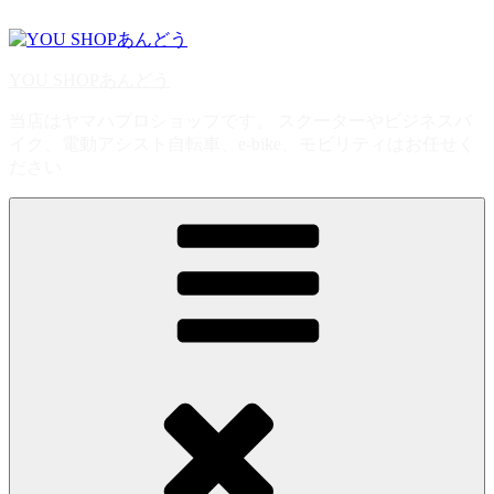
コ
ン
テ
YOU SHOPあんどう
ン
ツ
当店はヤマハプロショップです。 スクーターやビジネスバ
へ
イク、電動アシスト自転車、e-bike、モビリティはお任せく
ス
ださい
キ
ッ
プ