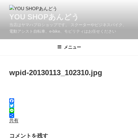
コ
ン
YOU SHOPあんどう
テ
当店はヤマハプロショップです。 スクーターやビジネスバイク、
ン
電動アシスト自転車、e-bike、モビリティはお任せください
ツ
へ
メニュー
ス
キ
ッ
プ
wpid-20130113_102310.jpg
F
a
T
c
w
L
e
i
i
共有
b
t
n
o
t
e
o
e
コメントを残す