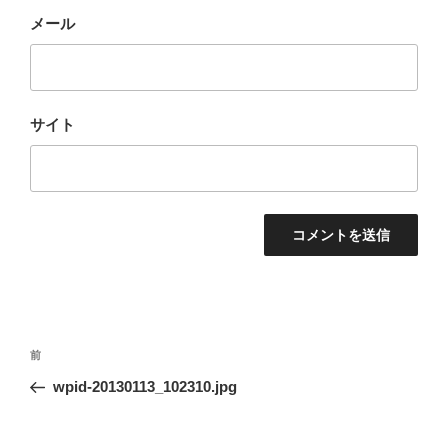
メール
サイト
投
前
前
稿
の
wpid-20130113_102310.jpg
ナ
投
ビ
稿