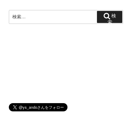
ゲ
ー
検
検
シ
索:
索
ョ
ン