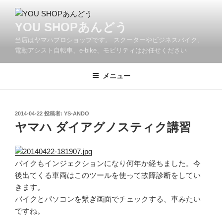
コ
ン
YOU SHOPあんどう
テ
当店はヤマハプロショップです。 スクーターやビジネスバイク、
ン
電動アシスト自転車、e-bike、モビリティはお任せください
ツ
へ
メニュー
ス
キ
ッ
プ
投
2014-04-22
投稿者:
YS-ANDO
稿
ヤマハ ダイアグノスティク講習
日:
バイクもインジェクションになり何年か経ちました。今
後出てくる車両はこのツールを使って故障診断をしてい
きます。
バイクとパソコンを繋ぎ画面でチェックする、車みたい
ですね。