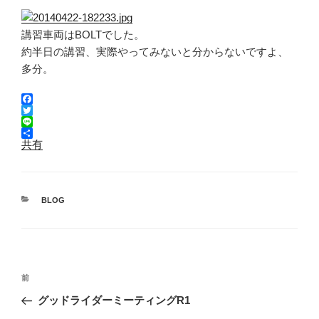
講習車両はBOLTでした。
約半日の講習、実際やってみないと分からないですよ、
多分。
F
a
T
c
w
L
e
i
i
共有
b
t
n
o
t
e
o
e
k
r
カ
BLOG
テ
ゴ
リ
ー
投
前
前
稿
の
グッドライダーミーティングR1
ナ
投