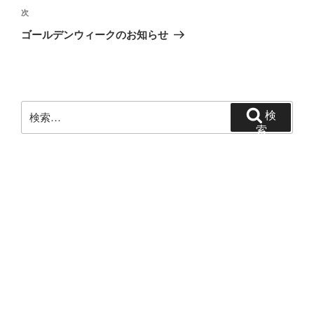
ビ
稿
次
次
ゲ
の
ゴールデンウィークのお知らせ
投
ー
稿
シ
ョ
ン
検
検
索:
索