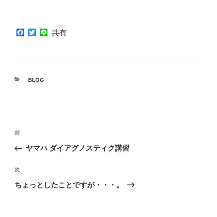
F
T
L
共有
a
w
i
c
i
n
e
t
e
b
t
o
e
o
r
カ
BLOG
k
テ
ゴ
リ
ー
投
前
前
稿
の
ヤマハ ダイアグノスティク講習
ナ
投
ビ
稿
次
次
ゲ
の
ちょっとしたことですが・・・。
投
ー
稿
シ