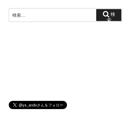
ョ
ン
検
検
索:
索