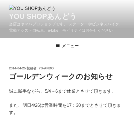
コ
ン
YOU SHOPあんどう
テ
当店はヤマハプロショップです。 スクーターやビジネスバイク、
ン
電動アシスト自転車、e-bike、モビリティはお任せください
ツ
へ
メニュー
ス
キ
ッ
プ
投
2014-04-25
投稿者:
YS-ANDO
稿
ゴールデンウィークのお知らせ
日:
誠に勝手ながら、5/4～6まで休業とさせて頂きます。
また、明日4/26は営業時間を17：30までとさせて頂きま
す。